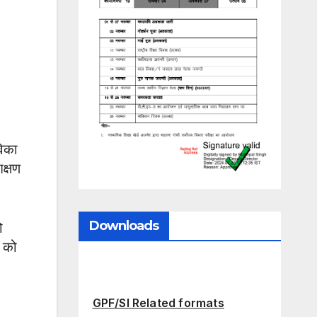
विका
िक्षण
Downloads
ो
ी को
GPF/SI Related formats