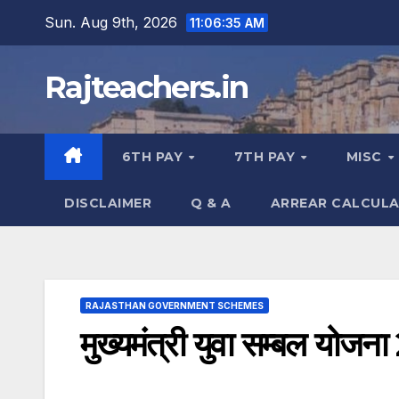
Skip
Sun. Aug 9th, 2026
11:06:36 AM
to
content
Rajteachers.in
6TH PAY
7TH PAY
MISC
DISCLAIMER
Q & A
ARREAR CALCUL
RAJASTHAN GOVERNMENT SCHEMES
मुख्यमंत्री युवा सम्बल योजन