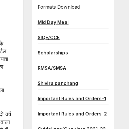
Formats Download
Mid Day Meal
SIQE/CCE
के
्टल
Scholarships
ीयता
का
RMSA/SMSA
Shivira panchang
ला
Important Rules and Orders-1
Important Rules and Orders-2
ो वर्ष
 वाला