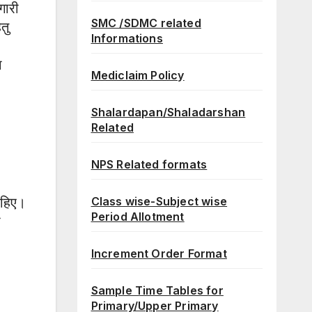
गारी
SMC /SDMC related
तु
Informations
ा
Mediclaim Policy
Shalardapan/Shaladarshan
Related
NPS Related formats
Class wise-Subject wise
चाहिए।
Period Allotment
ा
Increment Order Format
Sample Time Tables for
Primary/Upper Primary