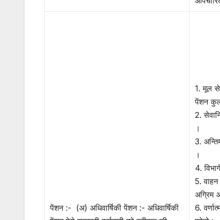
औपचारिकत
1. मूल स
पेंशन क
2. सेवान
।
3. अन्ति
।
4. विभा
5. वाहन 
अग्रिम 
पेंशन :- (अ) अधिवार्षिकी पेंशन :- अधिवार्षिकी
6. वर्णा