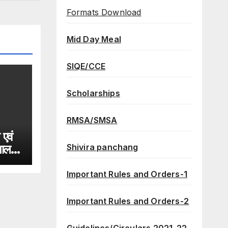
Formats Download
Mid Day Meal
SIQE/CCE
Scholarships
RMSA/SMSA
 एवं
Shivira panchang
्यालय
्तृत
Important Rules and Orders-1
1-22
Important Rules and Orders-2