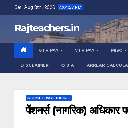
Skip
Sat. Aug 8th, 2026
4:01:58 PM
to
content
Rajteachers.in
6TH PAY
7TH PAY
MISC
DISCLAIMER
Q & A
ARREAR CALCUL
INSTRUCTIONS/GUIDELINES
पेंशनर्स (नागरिक) अधिकार प