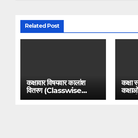
Related Post
कक्षावार विषयवार कालांश
कक्षा स
वितरण (Classwise
कक्षाओं
Subjectwise period
साप्ता
distribution)