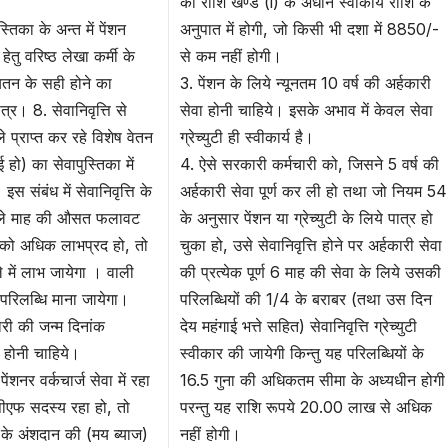
की राशि खण्ड (i) के अधीन स्वीकार्य राशि के
स्तिका के अन्त में पेंशन
अनुपात में होगी, जो किसी भी दशा में 8850/-
ेतु वरिष्ठ लेखा कर्मी के
से कम नहीं होगी।
यतन के सही होने का
3. पेंशन के लिये न्यूनतम 10 वर्ष की अर्हकारी
त्र। 8. सेवानिवृत्ति से
सेवा होनी चाहिये। इसके अभाव में केवल सेवा
 प्राप्त कर रहे विशेष वेतन
ग्रेच्युटी ही स्वीकार्य है।
 हो) का सेवापुस्तिका में
4. ऐसे सरकारी कर्मचारी को, जिसने 5 वर्ष की
 इस संबंध में सेवानिवृत्ति के
अर्हकारी सेवा पूर्ण कर ली हो तथा जो नियम 54
ले माह की औसत फलावट
के अनुसार पेंशन या ग्रेच्युटी के लिये पात्र हो
ी को अधिक लाभप्रद हो, तो
चुका हो, उसे सेवानिवृत्ति होने पर अर्हकारी सेवा
े में लाभ जायेगा । वाली
की प्रत्येक पूर्ण 6 माह की सेवा के लिये उसकी
परिलब्धि माना जायेगा।
परिलब्धियों की 1/4 के बराबर (तथा उस दिन
ारी की जन्म दिनांक
देय महंगाई भत्ते सहित) सेवानिवृत्ति ग्रेच्युटी
 होनी चाहिये।
स्वीकार की जायेगी किन्तु यह परिलब्धियों के
ेंशनर वर्कचार्ज सेवा में रहा
16.5 गुना की अधिकतम सीमा के अध्यधीन होगी
पीएफ सदस्य रहा हो, तो
परन्तु यह राशि रूपये 20.00 लाख से अधिक
 के अंशदान की (मय ब्याज)
नहीं होगी।