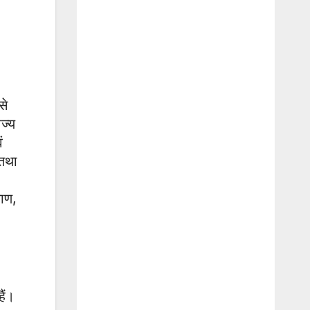
से
ाज्य
ं
 तथा
याण,
ैं।