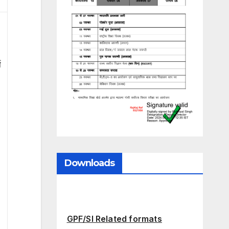
ष
Downloads
GPF/SI Related formats