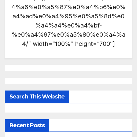
4%a6%e0%a5%87%e0%a4%b6%e0%
a4%ad%e0%a4%95%e0%a5%8d%e0
%a4%a4%e0%a4%bf-
%e0%a4%97%e0%a5%80%e0%a4%a
4/” width=”100%” height=”700″]
Search This Website
Recent Posts