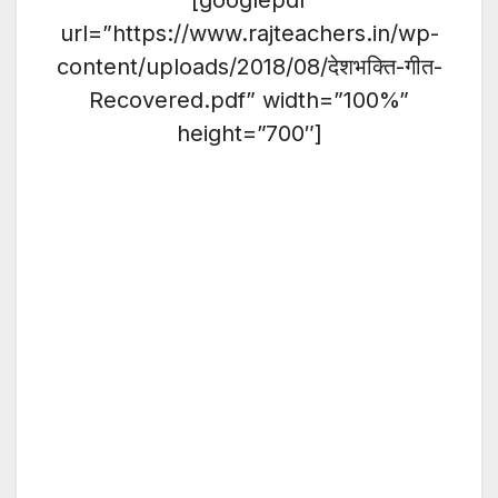
[googlepdf
url=”https://www.rajteachers.in/wp-
content/uploads/2018/08/देशभक्ति-गीत-
Recovered.pdf” width=”100%”
height=”700″]