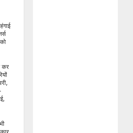
हंगाई
र्स
 को
त कर
ियों
वरी,
-
ई,
 भी
सरकार