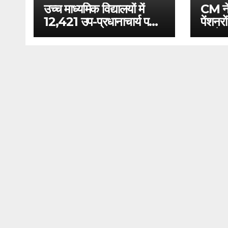
उच्च माध्यमिक विद्यालयों में
CM ने 
12,421 उप-प्रधानाचार्य पदों
पेंशनरो
का सृजन
पांचवे,
सौगात,
60 हजा
बोनस-ए