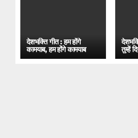
देशभक्ति गीत : हम होंगे
देशभक्
कामयाब, हम होंगे कामयाब
तुम्हें