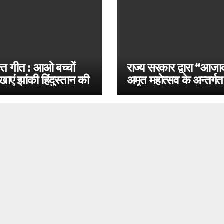
ति गीत : आओ बच्चों
राज्य सरकार द्वारा “आजा
 दिखाएं झांकी हिंदुस्तान की
अमृत महोत्सव के अन्तर्ग
अगस्त, 2022 को प्रात
10.15 बजे राजस्थान राज्
सभी विद्यालयों में अध्ययन
छात्र-छात्राओं द्वारा पूरे प
में एक समय में देशभक्ति क
गीतों का गायन कराने के
सम्बन्ध में