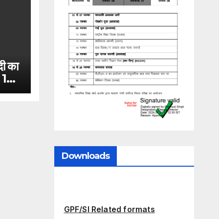
दी का
त 12
ः
य के
रत
्रदेश
े
Downloads
GPF/SI Related formats