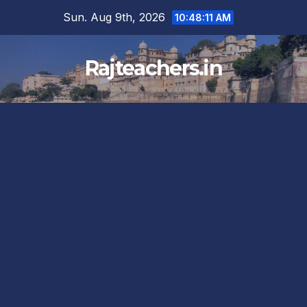
Skip
Sun. Aug 9th, 2026
10:48:11 AM
to
content
Rajteachers.in