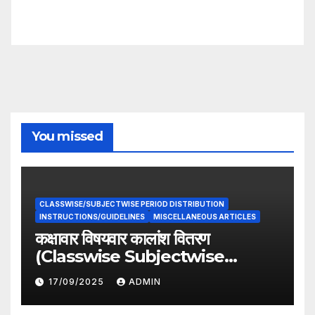
You missed
CLASSWISE/SUBJECTWISE PERIOD DISTRIBUTION
INSTRUCTIONS/GUIDELINES
MISCELLANEOUS ARTICLES
कक्षावार विषयवार कालांश वितरण
(Classwise Subjectwise
period distribution)
17/09/2025
ADMIN