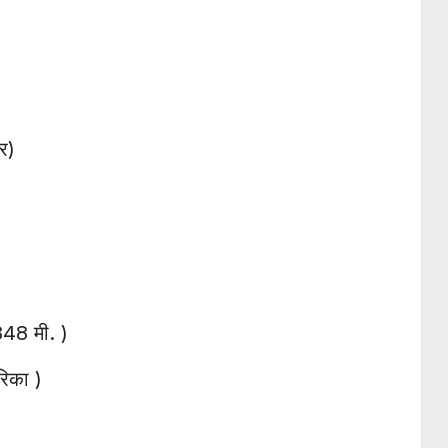
र)
848 मी. )
रिका )