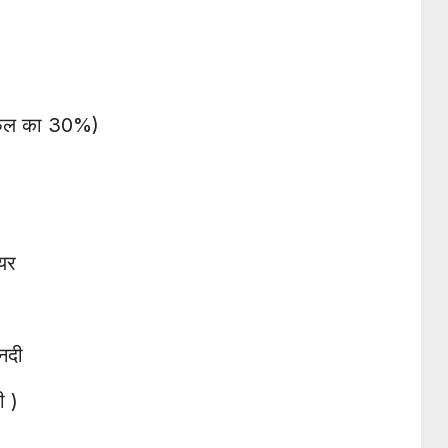
ेत्रफल का 30%)
ियर
 नदी
ी )