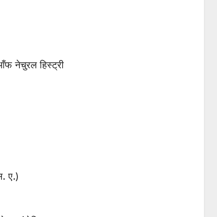
फ नेचुरल हिस्ट्री
स. ए.)