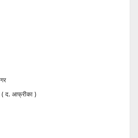
ागर
क ( द. आफ्रीका )