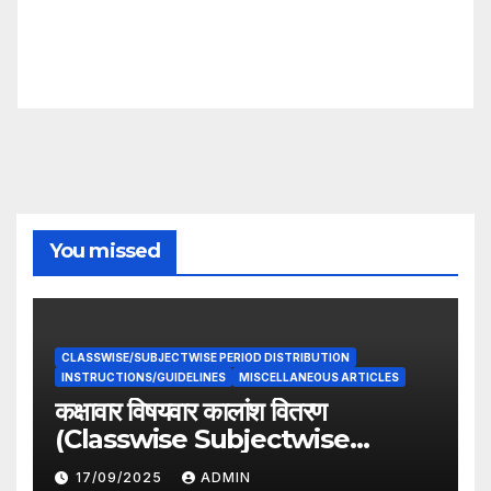
You missed
CLASSWISE/SUBJECTWISE PERIOD DISTRIBUTION
INSTRUCTIONS/GUIDELINES
MISCELLANEOUS ARTICLES
कक्षावार विषयवार कालांश वितरण
(Classwise Subjectwise
period distribution)
17/09/2025
ADMIN