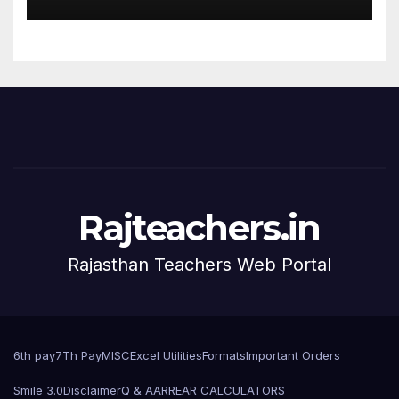
Rajteachers.in
Rajasthan Teachers Web Portal
6th pay
7Th Pay
MISC
Excel Utilities
Formats
Important Orders
Smile 3.0
Disclaimer
Q & A
ARREAR CALCULATORS