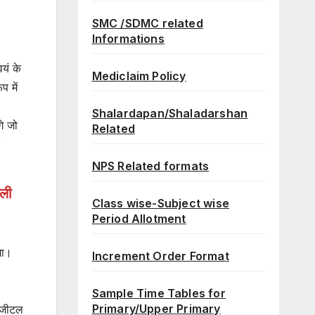
SMC /SDMC related
Informations
यं के
Mediclaim Policy
प में
Shalardapan/Shaladarshan
गे जो
Related
NPS Related formats
ाली
Class wise-Subject wise
Period Allotment
गा।
Increment Order Format
Sample Time Tables for
Primary/Upper Primary
डिजीटल