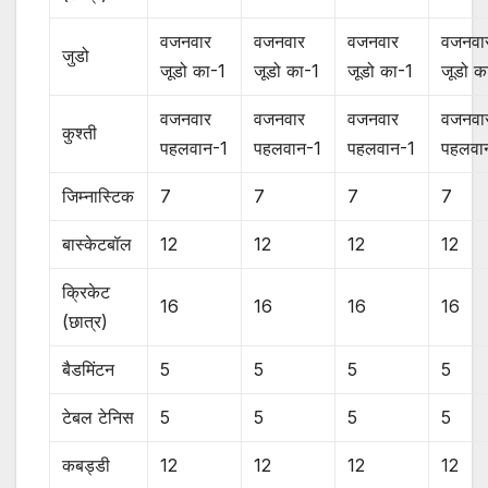
वजनवार
वजनवार
वजनवार
वजनवा
जुडो
जूडो का-1
जूडो का-1
जूडो का-1
जूडो क
वजनवार
वजनवार
वजनवार
वजनवा
कुश्ती
पहलवान-1
पहलवान-1
पहलवान-1
पहलवा
जिम्नास्टिक
7
7
7
7
बास्केटबॉल
12
12
12
12
क्रिकेट
16
16
16
16
(छात्र)
बैडमिंटन
5
5
5
5
टेबल टेनिस
5
5
5
5
कबड्डी
12
12
12
12