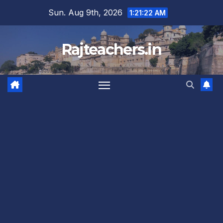
Skip
Sun. Aug 9th, 2026
1:21:23 AM
to
content
Rajteachers.in