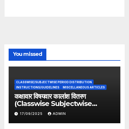
You missed
CLASSWISE/SUBJECTWISE PERIOD DISTRIBUTION
INSTRUCTIONS/GUIDELINES
MISCELLANEOUS ARTICLES
कक्षावार विषयवार कालांश वितरण
(Classwise Subjectwise
period distribution)
17/09/2025
ADMIN