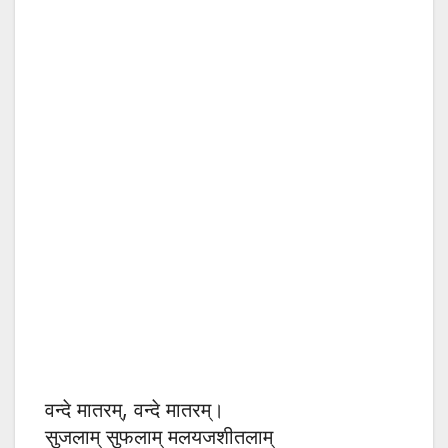
वन्दे मातरम्, वन्दे मातरम्।
सुजलाम् सुफलाम् मलयजशीतलाम्