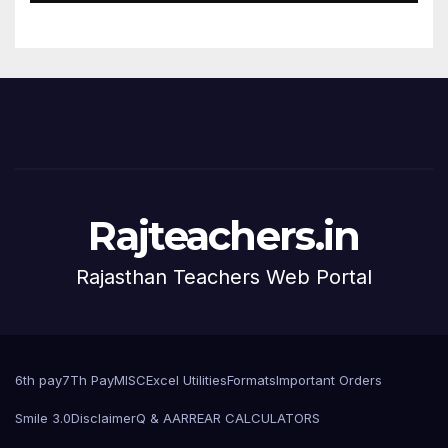
Rajteachers.in
Rajasthan Teachers Web Portal
6th pay
7Th Pay
MISC
Excel Utilities
Formats
Important Orders
Smile 3.0
Disclaimer
Q & A
ARREAR CALCULATORS