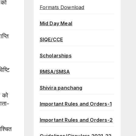
 को
Formats Download
Mid Day Meal
प्ति
SIQE/CCE
Scholarships
िष्टि
RMSA/SMSA
Shivira panchang
ं को
माता-
Important Rules and Orders-1
Important Rules and Orders-2
िश्चित