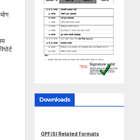
हयोग
 मय
िपोर्ट
Downloads
GPF/SI Related formats