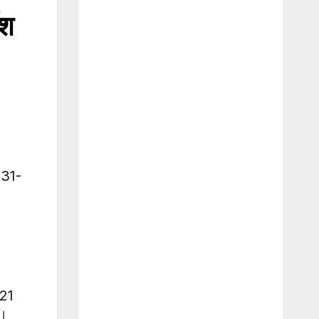
ेश
 31-
021
 ।