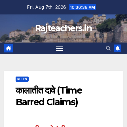
Skip
Fri. Aug 7th, 2026
10:36:40 AM
to
content
Rajteachers.in
RULES
कालातीत दावे (Time
Barred Claims)