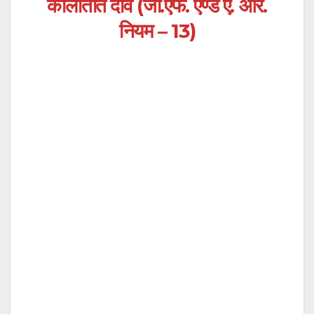
कालातीत दावे (जी.एफ. एण्ड ए. आर.
नियम – 13)