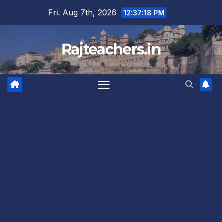
Skip
Fri. Aug 7th, 2026
12:37:19 PM
to
content
Rajteachers.in