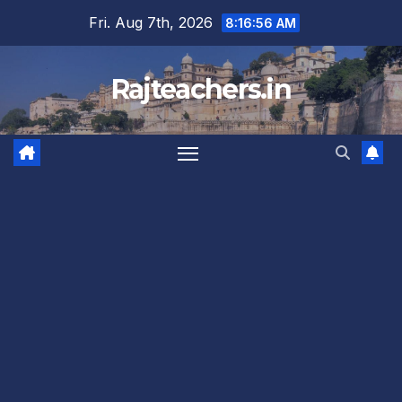
Skip
Fri. Aug 7th, 2026
8:16:57 AM
to
content
Rajteachers.in