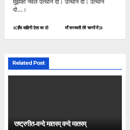
मुझको नवल उत्थान दो। उत्थान दो। उत्थान
दो…।
हँस वाहिनी ऐसा वर दो
माँ सरस्वती तेरे चरणों में
Post
navigation
Related Post
राष्ट्रगीत-वन्दे मातरम् वन्दे मातरम्