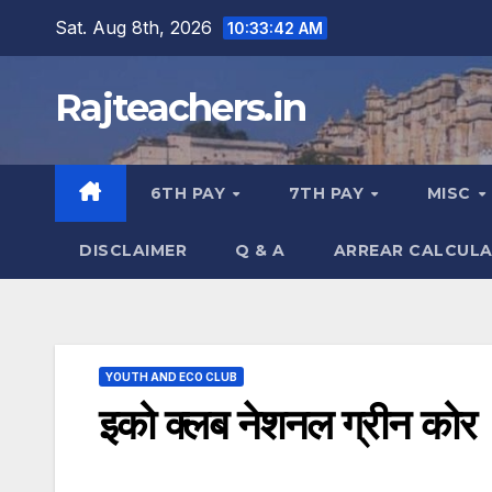
Skip
Sat. Aug 8th, 2026
10:33:43 AM
to
content
Rajteachers.in
6TH PAY
7TH PAY
MISC
DISCLAIMER
Q & A
ARREAR CALCUL
YOUTH AND ECO CLUB
इको क्लब नेशनल ग्रीन कोर