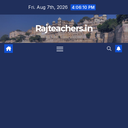
Skip
Fri. Aug 7th, 2026
4:06:11 PM
to
content
Rajteachers.in