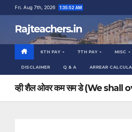
Skip
Fri. Aug 7th, 2026
1:35:53 AM
to
content
Rajteachers.in
6TH PAY
7TH PAY
MISC
DISCLAIMER
Q & A
ARREAR CALCUL
व्ही शैल ओवर कम सम डे (We sha