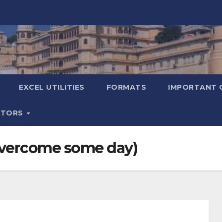
EXCEL UTILITIES
FORMATS
IMPORTANT 
ATORS
ll overcome some day)