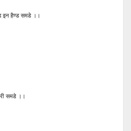
्ड इन हैण्ड समडे ।।
्री समडे ।।