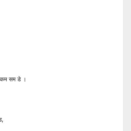
 कम सम डे ।
ड,