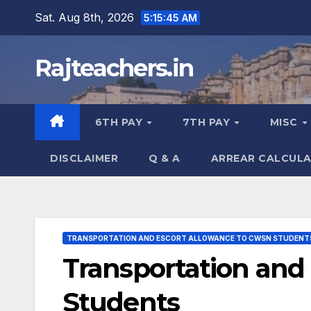
Skip
Sat. Aug 8th, 2026
5:15:46 AM
to
content
Rajteachers.in
6TH PAY
7TH PAY
MISC
DISCLAIMER
Q & A
ARREAR CALCUL
TRANSPORTATION AND ESCORT ALLOWANCE TO CWSN STUDENT
Transportation and
Students