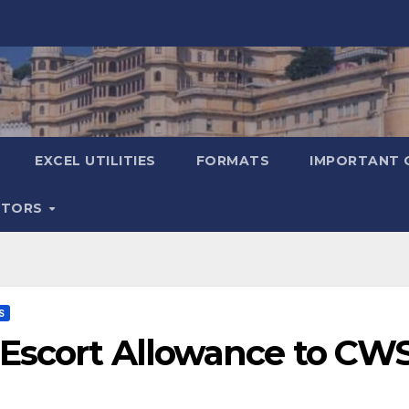
EXCEL UTILITIES
FORMATS
IMPORTANT 
ATORS
S
 Escort Allowance to CW