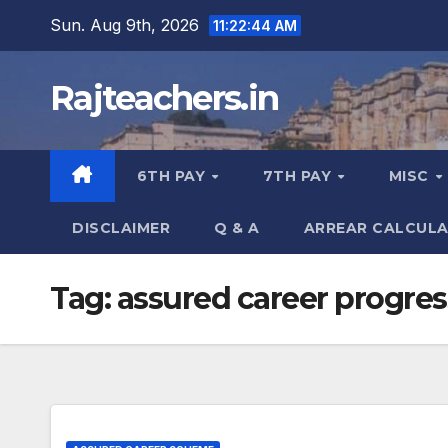
Skip
Sun. Aug 9th, 2026
11:22:44 AM
to
content
Rajteachers.in
6TH PAY
7TH PAY
MISC
DISCLAIMER
Q & A
ARREAR CALCUL
Tag:
assured career progre