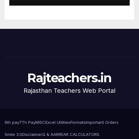
Rajteachers.in
Rajasthan Teachers Web Portal
6th pay
7Th Pay
MISC
Excel Utilities
Formats
Important Orders
Smile 3.0
Disclaimer
Q & A
ARREAR CALCULATORS