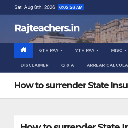
Skip
Sat. Aug 8th, 2026
6:02:57 AM
to
content
Rajteachers.in
6TH PAY
7TH PAY
MISC
DISCLAIMER
Q & A
ARREAR CALCUL
How to surrender State Ins
How to surrender State I