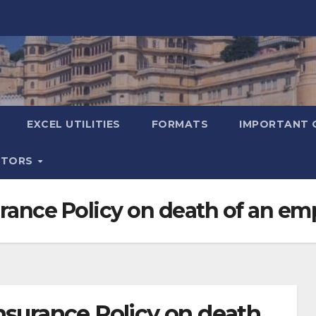
EXCEL UTILITIES
FORMATS
IMPORTANT 
ATORS
urance Policy on death of an e
nsurance Policy on death