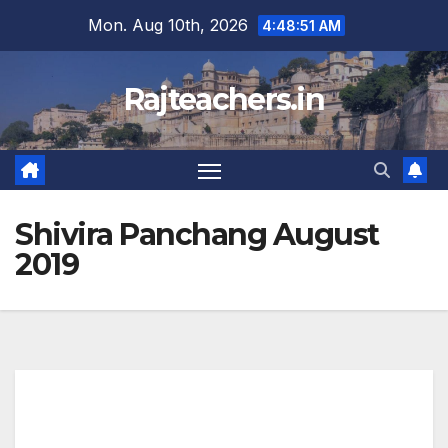
Skip
Mon. Aug 10th, 2026
4:48:51 AM
to
content
Rajteachers.in
Shivira Panchang August
2019