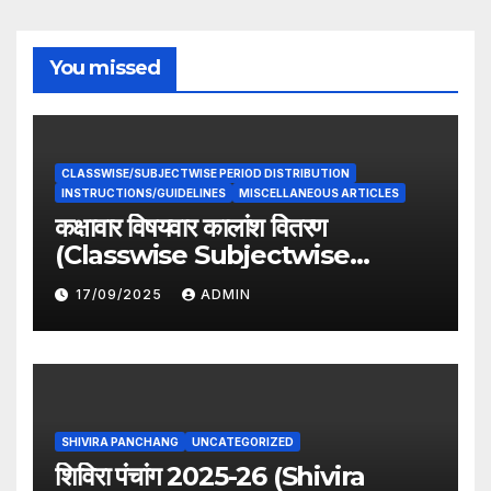
You missed
CLASSWISE/SUBJECTWISE PERIOD DISTRIBUTION
INSTRUCTIONS/GUIDELINES
MISCELLANEOUS ARTICLES
कक्षावार विषयवार कालांश वितरण
(Classwise Subjectwise
period distribution)
17/09/2025
ADMIN
SHIVIRA PANCHANG
UNCATEGORIZED
शिविरा पंचांग 2025-26 (Shivira