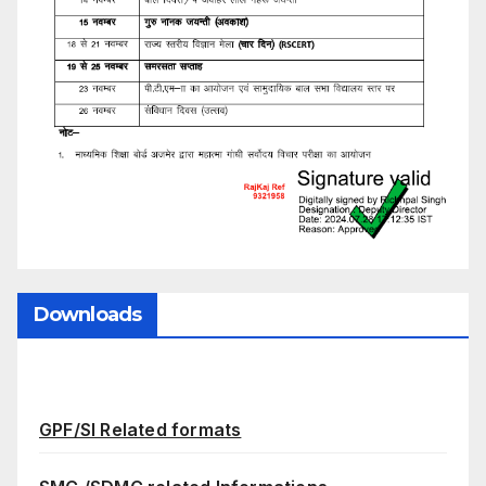
Downloads
GPF/SI Related formats