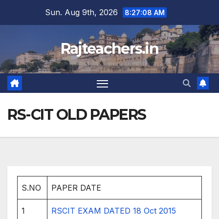
Skip
Sun. Aug 9th, 2026
8:27:08 AM
to
content
Rajteachers.in
RS-CIT OLD PAPERS
S.NO
PAPER DATE
1
RSCIT EXAM DATED 18 Oct 2015