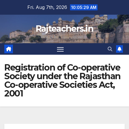
Skip
Fri. Aug 7th, 2026
10:05:30 AM
to
content
Rajteachers.in
Registration of Co-operative
Society under the Rajasthan
Co-operative Societies Act,
2001