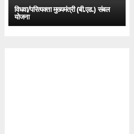
विधवा/परित्यक्ता मुख्यमंत्री (बी.एड.) संबल
योजना