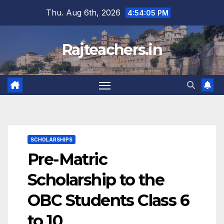
Skip
Thu. Aug 6th, 2026
4:54:06 PM
to
content
Rajteachers.in
SCHOLARSHIPS
Pre-Matric
Scholarship to the
OBC Students Class 6
to 10