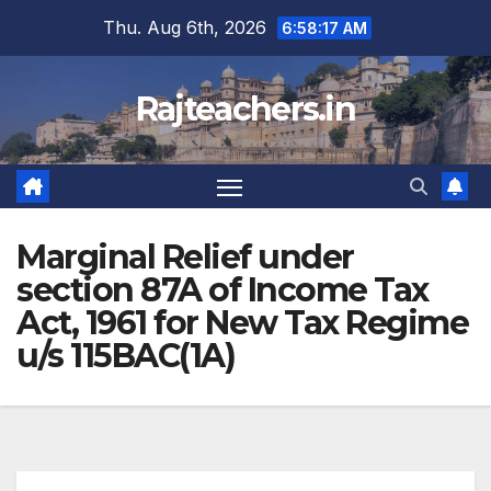
Skip
Thu. Aug 6th, 2026
6:58:18 AM
to
content
Rajteachers.in
Marginal Relief under
section 87A of Income Tax
Act, 1961 for New Tax Regime
u/s 115BAC(1A)