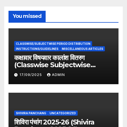
You missed
CLASSWISE/SUBJECTWISE PERIOD DISTRIBUTION
INSTRUCTIONS/GUIDELINES
MISCELLANEOUS ARTICLES
कक्षावार विषयवार कालांश वितरण
(Classwise Subjectwise
period distribution)
17/09/2025
ADMIN
SHIVIRA PANCHANG
UNCATEGORIZED
शिविरा पंचांग 2025-26 (Shivira