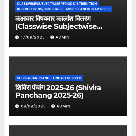
CLASSWISE/SUBJECTWISE PERIOD DISTRIBUTION
INSTRUCTIONS/GUIDELINES
MISCELLANEOUS ARTICLES
कक्षावार विषयवार कालांश वितरण
(Classwise Subjectwise
period distribution)
17/09/2025
ADMIN
SHIVIRA PANCHANG
UNCATEGORIZED
शिविरा पंचांग 2025-26 (Shivira
Panchang 2025-26)
09/09/2025
ADMIN