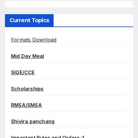
Current Topics
Formats Download
Mid Day Meal
SIQE/CCE
Scholarships
RMSA/SMSA
Shivira panchang
Important Rules and Orders-1