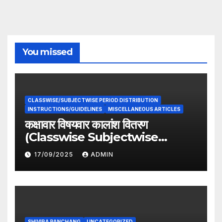
You missed
CLASSWISE/SUBJECTWISE PERIOD DISTRIBUTION
INSTRUCTIONS/GUIDELINES
MISCELLANEOUS ARTICLES
कक्षावार विषयवार कालांश वितरण
(Classwise Subjectwise
period distribution)
17/09/2025
ADMIN
SHIVIRA PANCHANG
UNCATEGORIZED