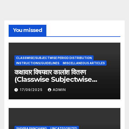
You missed
CLASSWISE/SUBJECTWISE PERIOD DISTRIBUTION
INSTRUCTIONS/GUIDELINES
MISCELLANEOUS ARTICLES
कक्षावार विषयवार कालांश वितरण
(Classwise Subjectwise
period distribution)
17/09/2025
ADMIN
SHIVIRA PANCHANG
UNCATEGORIZED