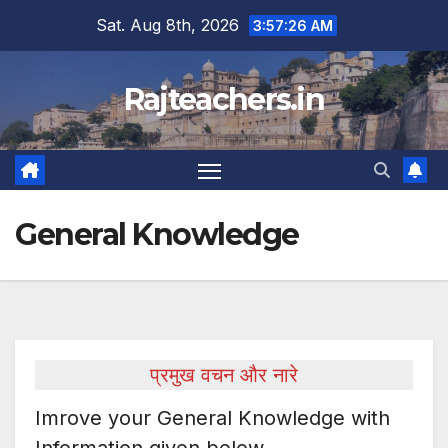
Skip
Sat. Aug 8th, 2026
3:57:27 AM
to
content
Rajteachers.in
General Knowledge
प्रमुख वचन और नारे
Imrove your General Knowledge with