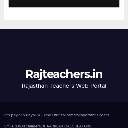
Rajteachers.in
Rajasthan Teachers Web Portal
6th pay
7Th Pay
MISC
Excel Utilities
Formats
Important Orders
Smile 3.0
Disclaimer
Q & A
ARREAR CALCULATORS