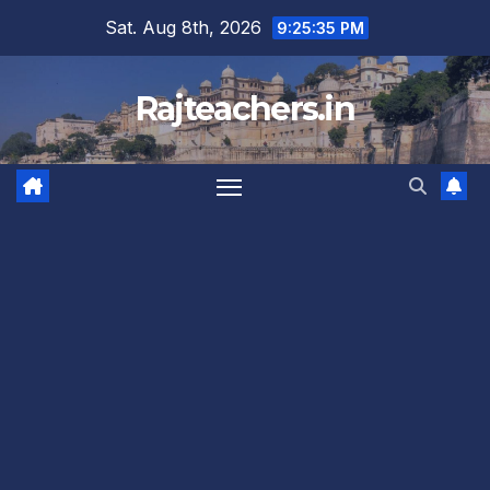
Skip
Sat. Aug 8th, 2026
9:25:36 PM
to
content
Rajteachers.in