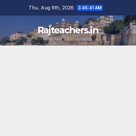
Skip
Thu. Aug 6th, 2026
3:45:41 AM
to
content
Rajteachers.in