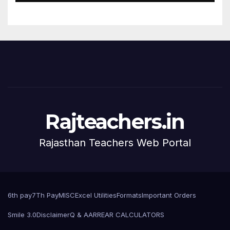
Rajteachers.in
Rajasthan Teachers Web Portal
6th pay
7Th Pay
MISC
Excel Utilities
Formats
Important Orders
Smile 3.0
Disclaimer
Q & A
ARREAR CALCULATORS