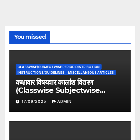
You missed
CLASSWISE/SUBJECTWISE PERIOD DISTRIBUTION
INSTRUCTIONS/GUIDELINES
MISCELLANEOUS ARTICLES
कक्षावार विषयवार कालांश वितरण
(Classwise Subjectwise
period distribution)
17/09/2025
ADMIN