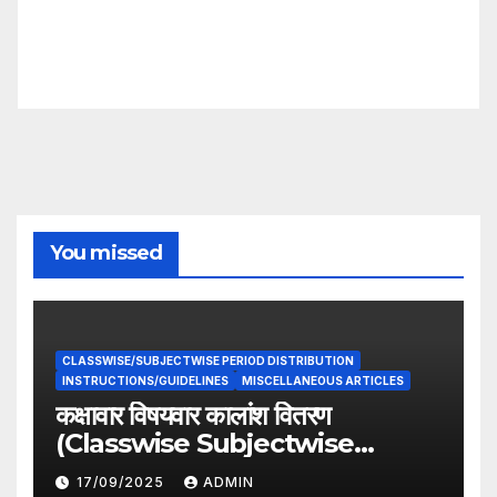
You missed
CLASSWISE/SUBJECTWISE PERIOD DISTRIBUTION
INSTRUCTIONS/GUIDELINES
MISCELLANEOUS ARTICLES
कक्षावार विषयवार कालांश वितरण
(Classwise Subjectwise
period distribution)
17/09/2025
ADMIN