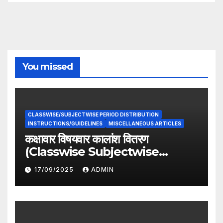
You missed
CLASSWISE/SUBJECTWISE PERIOD DISTRIBUTION
INSTRUCTIONS/GUIDELINES
MISCELLANEOUS ARTICLES
कक्षावार विषयवार कालांश वितरण
(Classwise Subjectwise
period distribution)
17/09/2025
ADMIN