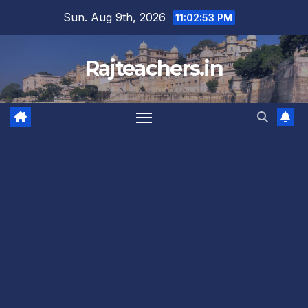
Skip
Sun. Aug 9th, 2026
11:02:54 PM
to
content
Rajteachers.in