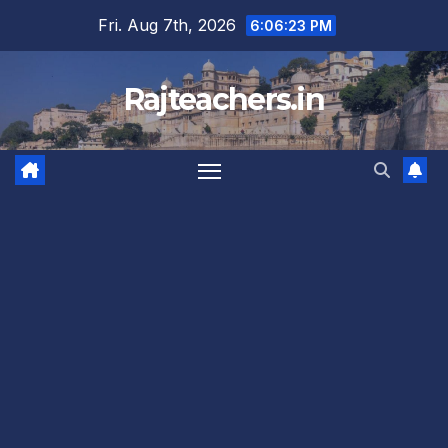
Skip
Fri. Aug 7th, 2026
6:06:24 PM
to
content
Rajteachers.in