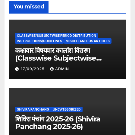
You missed
CLASSWISE/SUBJECTWISE PERIOD DISTRIBUTION
INSTRUCTIONS/GUIDELINES
MISCELLANEOUS ARTICLES
कक्षावार विषयवार कालांश वितरण
(Classwise Subjectwise
period distribution)
17/09/2025
ADMIN
SHIVIRA PANCHANG
UNCATEGORIZED
शिविरा पंचांग 2025-26 (Shivira
Panchang 2025-26)