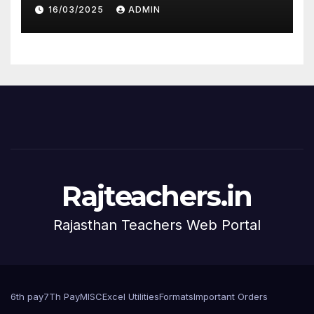
16/03/2025
ADMIN
Rajteachers.in
Rajasthan Teachers Web Portal
6th pay
7Th Pay
MISC
Excel Utilities
Formats
Important Orders