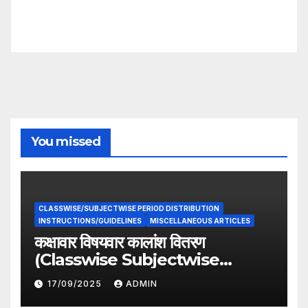
You missed
CLASSWISE/SUBJECTWISE PERIOD DISTRIBUTION
INSTRUCTIONS/GUIDELINES
MISCELLANEOUS ARTICLES
कक्षावार विषयवार कालांश वितरण
(Classwise Subjectwise
period distribution)
17/09/2025
ADMIN