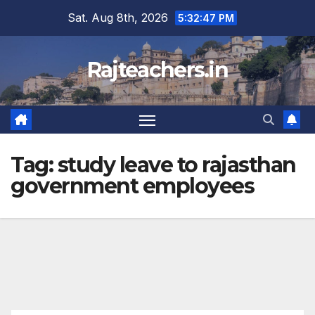
Skip
Sat. Aug 8th, 2026
5:32:47 PM
to
content
Rajteachers.in
Tag:
study leave to rajasthan
government employees