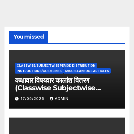
You missed
CLASSWISE/SUBJECTWISE PERIOD DISTRIBUTION
INSTRUCTIONS/GUIDELINES
MISCELLANEOUS ARTICLES
कक्षावार विषयवार कालांश वितरण
(Classwise Subjectwise
period distribution)
17/09/2025
ADMIN