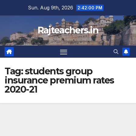
Skip
Sun. Aug 9th, 2026
2:42:00 PM
to
content
Rajteachers.in
Tag:
students group
insurance premium rates
2020-21