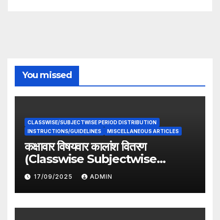
You missed
CLASSWISE/SUBJECTWISE PERIOD DISTRIBUTION
INSTRUCTIONS/GUIDELINES
MISCELLANEOUS ARTICLES
कक्षावार विषयवार कालांश वितरण
(Classwise Subjectwise
period distribution)
17/09/2025
ADMIN