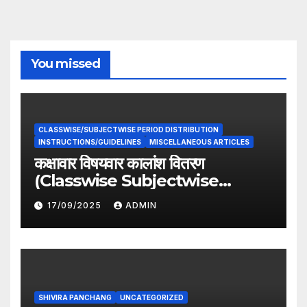
You missed
CLASSWISE/SUBJECTWISE PERIOD DISTRIBUTION
INSTRUCTIONS/GUIDELINES
MISCELLANEOUS ARTICLES
कक्षावार विषयवार कालांश वितरण
(Classwise Subjectwise
period distribution)
17/09/2025
ADMIN
SHIVIRA PANCHANG
UNCATEGORIZED