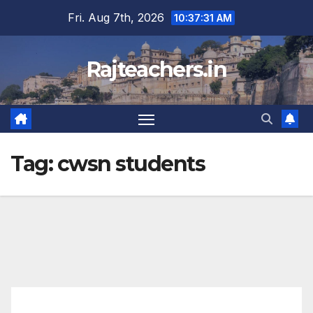
Skip
Fri. Aug 7th, 2026
10:37:32 AM
to
content
Rajteachers.in
Tag:
cwsn students