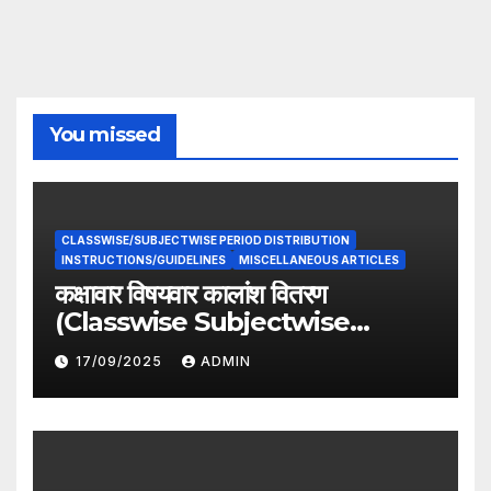
You missed
CLASSWISE/SUBJECTWISE PERIOD DISTRIBUTION
INSTRUCTIONS/GUIDELINES
MISCELLANEOUS ARTICLES
कक्षावार विषयवार कालांश वितरण
(Classwise Subjectwise
period distribution)
17/09/2025
ADMIN