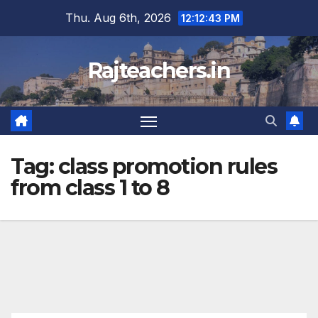
Skip
Thu. Aug 6th, 2026
12:12:43 PM
to
content
Rajteachers.in
Tag:
class promotion rules
from class 1 to 8