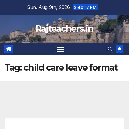
Skip
Sun. Aug 9th, 2026
2:46:17 PM
to
content
Rajteachers.in
Tag:
child care leave format