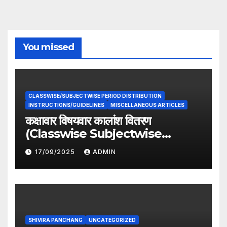
You missed
CLASSWISE/SUBJECTWISE PERIOD DISTRIBUTION
INSTRUCTIONS/GUIDELINES
MISCELLANEOUS ARTICLES
कक्षावार विषयवार कालांश वितरण
(Classwise Subjectwise
period distribution)
17/09/2025
ADMIN
SHIVIRA PANCHANG
UNCATEGORIZED