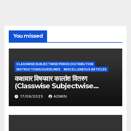
You missed
CLASSWISE/SUBJECTWISE PERIOD DISTRIBUTION
INSTRUCTIONS/GUIDELINES
MISCELLANEOUS ARTICLES
कक्षावार विषयवार कालांश वितरण
(Classwise Subjectwise
period distribution)
17/09/2025
ADMIN