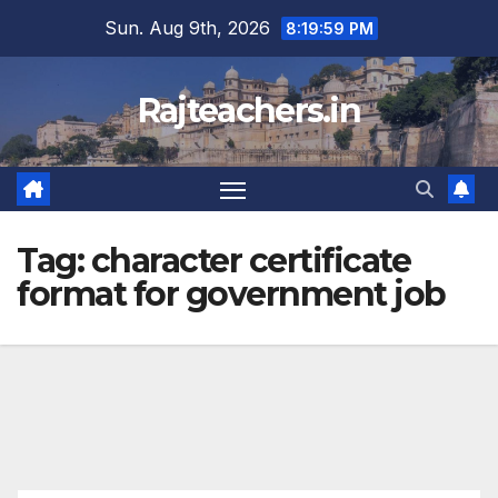
Skip
Sun. Aug 9th, 2026
8:19:59 PM
to
content
Rajteachers.in
Tag:
character certificate
format for government job