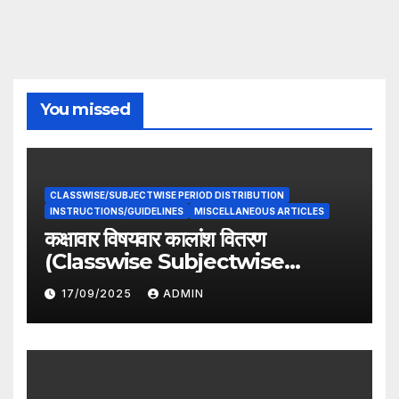
You missed
CLASSWISE/SUBJECTWISE PERIOD DISTRIBUTION
INSTRUCTIONS/GUIDELINES
MISCELLANEOUS ARTICLES
कक्षावार विषयवार कालांश वितरण
(Classwise Subjectwise
period distribution)
17/09/2025
ADMIN